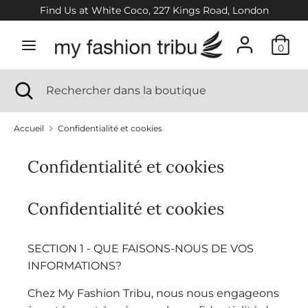
Passer
Find Us at White Coco, 227 Kings Road, London
au
contenu
0
Recherche
Rechercher
dans
Recherche
Fermer
Rechercher
la
la
dans
boutique
recherche
la
Accueil
Confidentialité et cookies
boutique
Nouvelle saison
Confidentialité et cookies
Femmes
Confidentialité et cookies
Filles
SECTION 1 - QUE FAISONS-NOUS DE VOS
INFORMATIONS?
Créateurs
Chez My Fashion Tribu, nous nous engageons