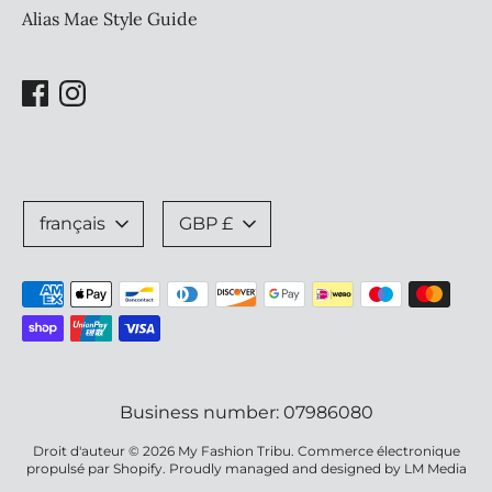
Alias Mae Style Guide
Langue
Devise
français
GBP £
Méthodes
de
paiement
acceptées
Business number: 07986080
Droit d'auteur © 2026
My Fashion Tribu
.
Commerce électronique
propulsé par Shopify
. Proudly managed and designed by
LM Media