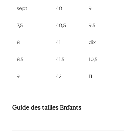
sept
40
9
7,5
40,5
9,5
8
41
dix
8,5
41,5
10,5
9
42
11
Guide des tailles Enfants