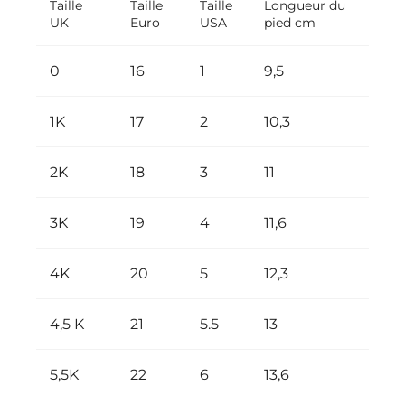
Taille
Taille
Taille
Longueur du
Envi
UK
Euro
USA
pied cm
0
16
1
9,5
0-3 
1K
17
2
10,3
3-6 
2K
18
3
11
6-9 
3K
19
4
11,6
9-12
4K
20
5
12,3
12-1
4,5 K
21
5.5
13
12-1
5,5K
22
6
13,6
18-2