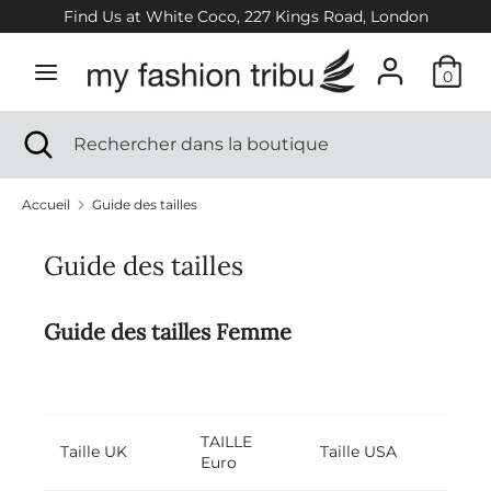
Passer
Find Us at White Coco, 227 Kings Road, London
au
contenu
0
Recherche
Rechercher
dans
Recherche
Fermer
Rechercher
la
la
dans
boutique
recherche
la
Accueil
Guide des tailles
boutique
Nouvelle saison
Guide des tailles
Femmes
Guide des tailles Femme
Filles
Créateurs
TAILLE
Taille UK
Taille USA
Euro