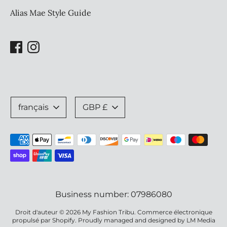
Alias Mae Style Guide
Langue
Devise
français
GBP £
Méthodes
de
paiement
acceptées
Business number: 07986080
Droit d'auteur © 2026
My Fashion Tribu
.
Commerce électronique
propulsé par Shopify
. Proudly managed and designed by
LM Media