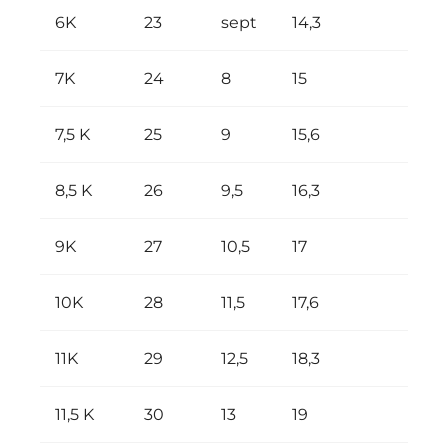
6K
23
sept
14,3
2 an
7K
24
8
15
2 an
7,5 K
25
9
15,6
3 an
8,5 K
26
9,5
16,3
3 an
9K
27
10,5
17
4 an
10K
28
11,5
17,6
5 an
11K
29
12,5
18,3
6 an
11,5 K
30
13
19
7 an