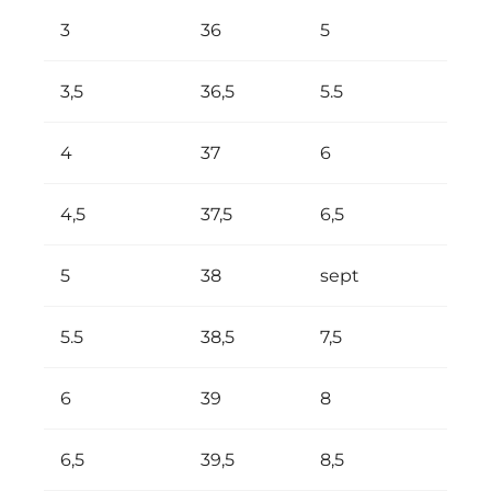
3
36
5
ÊTRE INSPIRÉ
3,5
36,5
5.5
Contact
4
37
6
4,5
37,5
6,5
5
38
sept
5.5
38,5
7,5
6
39
8
6,5
39,5
8,5