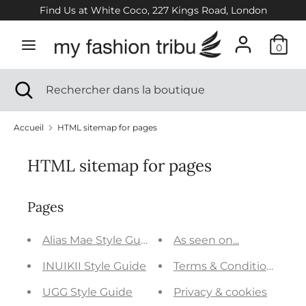
Passer
Find Us at White Coco, 227 Kings Road, London
au
contenu
0
Recherche
Rechercher
dans
Recherche
Fermer
Rechercher
la
la
dans
boutique
recherche
la
Accueil
HTML sitemap for pages
boutique
Nouvelle saison
HTML sitemap for pages
Femmes
Pages
Filles
Alias Mae Style Guide
As seen on...
INUIKII Style Guide
Terms & Conditions
Créateurs
UGG Style Guide
Privacy & cookies